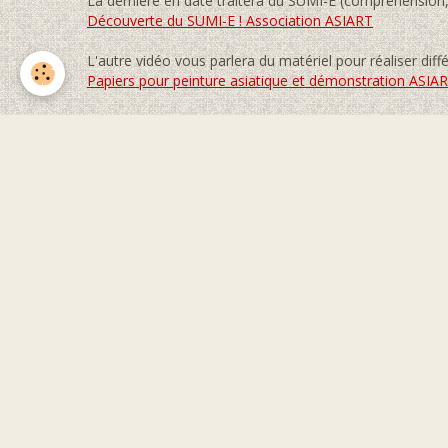
La dernière en date traitera du SUMI-E (compréhension,
Découverte du SUMI-E ! Association ASIART
L'autre vidéo vous parlera du matériel pour réaliser diff
Papiers pour peinture asiatique et démonstration ASIA
?Bon visionnage