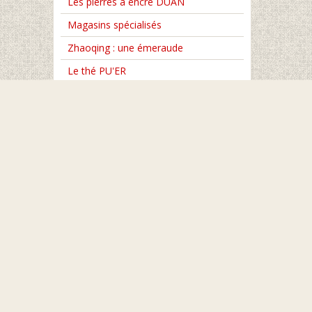
Les pierres à encre DUAN
Magasins spécialisés
Zhaoqing : une émeraude
Le thé PU'ER
Impressions de voyages
Les vidéos ASIART YOUTUBE
Librairie Le Phénix : spéciali