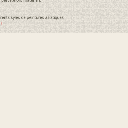
 perception, matériel).
érents syles de peintures asiatiques.
RT